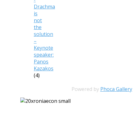
Drachma
is
not
the
solution
–
Keynote
speaker:
Panos
Kazakos
(4)
Powered by
Phoca Gallery