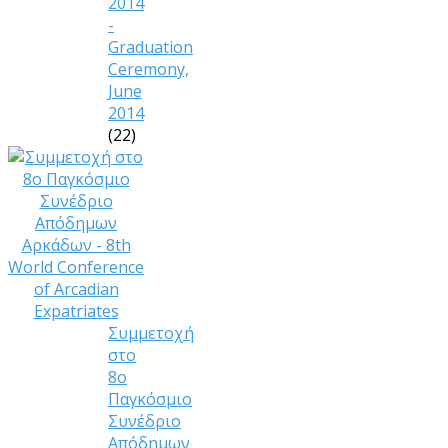
2014
-
Graduation
Ceremony,
June
2014
(22)
Συμμετοχή
στο
8ο
Παγκόσμιο
Συνέδριο
Απόδημων