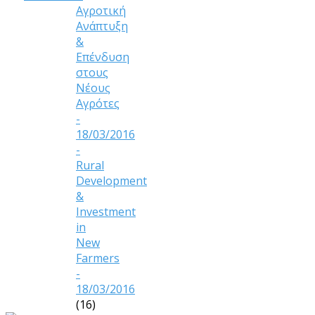
Αγροτική
Ανάπτυξη
&
Επένδυση
στους
Νέους
Αγρότες
-
18/03/2016
-
Rural
Development
&
Investment
in
New
Farmers
-
18/03/2016
(16)