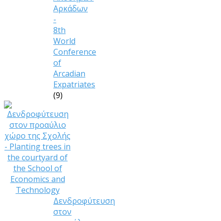
Αρκάδων
-
8th
World
Conference
of
Arcadian
Expatriates
(9)
Δενδροφύτευση
στον