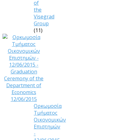
of
the
Visegrad
Group
(11)
Ορκωμοσία
Τμήματος
Οικονομικών
Επιστημών
-