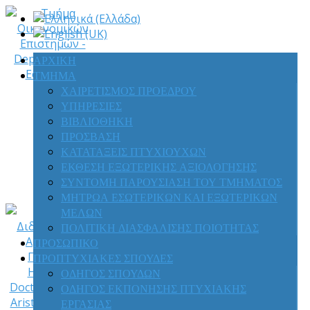
ΑΡΧΙΚΗ
ΤΜΗΜΑ
Τμήμα
ΧΑΙΡΕΤΙΣΜΟΣ ΠΡΟΕΔΡΟΥ
Οικονομικών
ΥΠΗΡΕΣΙΕΣ
Επιστημών
ΒΙΒΛΙΟΘΗΚΗ
-
ΠΡΟΣΒΑΣΗ
Department
ΚΑΤΑΤΑΞΕΙΣ ΠΤΥΧΙΟΥΧΩΝ
of
ΕΚΘΕΣΗ ΕΞΩΤΕΡΙΚΗΣ ΑΞΙΟΛΟΓΗΣΗΣ
Economics
ΣΥΝΤΟΜΗ ΠΑΡΟΥΣΙΑΣΗ ΤΟΥ ΤΜΗΜΑΤΟΣ
(32)
ΜΗΤΡΩΑ ΕΣΩΤΕΡΙΚΩΝ ΚΑΙ ΕΞΩΤΕΡΙΚΩΝ
ΜΕΛΩΝ
ΠΟΛΙΤΙΚΗ ΔΙΑΣΦΑΛΙΣΗΣ ΠΟΙΟΤΗΤΑΣ
ΠΡΟΣΩΠΙΚΟ
ΠΡΟΠΤΥΧΙΑΚΕΣ ΣΠΟΥΔΕΣ
ΟΔΗΓΟΣ ΣΠΟΥΔΩΝ
ΟΔΗΓΟΣ ΕΚΠΟΝΗΣΗΣ ΠΤΥΧΙΑΚΗΣ
ΕΡΓΑΣΙΑΣ