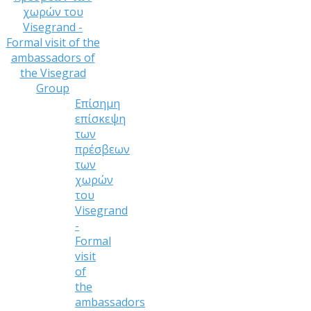
Επίσημη
επίσκεψη
των
πρέσβεων
των
χωρών
του
Visegrand
-
Formal
visit
of
the
ambassadors