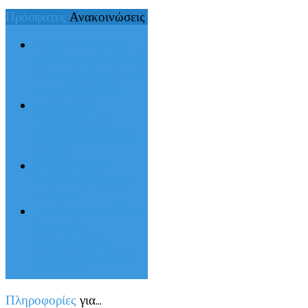
Πρόσφατες
Ανακοινώσεις
Έναρξη Υποβολής
Αιτήσεων για Δωρεάν
Σίτιση Ακαδημαϊκού
Έτους 2024-2025
Ενημέρωση
Πανεπιστήμιο
Αιγαίου Φοιτητικές
Εστίες
ΑΝΑΚΟΙΝΩΣΗ
ΔΗΜΗΤΡΟΠΟΥΛΟΥ
ΑΓΓΕΛΑΣ
Παράταση περιόδου
διανομής
συγγραμμάτων
Εαρινού Εξαμήνου
2023-2024
Πληροφορίες
για...