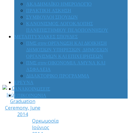
Επίτιμη
ΑΚΑΔΗΜΑΪΚΟ ΗΜΕΡΟΛΟΓΙΟ
Διδακτορία
ΠΡΑΚΤΙΚΗ ΑΣΚΗΣΗ
κ.
ΣΥΜΒΟΥΛΟΙ ΣΠΟΥΔΩΝ
Αριστείδη
ΚΑΝΟΝΙΣΜΟΣ ΛΟΓΟΚΛΟΠΗΣ
Γιαπαλή
ΠΑΝΕΠΙΣΤΗΜΙΟΥ ΠΕΛΟΠΟΝΝΗΣΟΥ
-
ΜΕΤΑΠΤΥΧΙΑΚΕΣ ΣΠΟΥΔΕΣ
Honorary
ΠΜΣ στην ΟΡΓΑΝΩΣΗ ΚΑΙ ΔΙΟΙΚΗΣΗ
Doctorate
ΔΗΜΟΣΙΩΝ ΥΠΗΡΕΣΙΩΝ, ΔΗΜΟΣΙΩΝ
to
ΟΡΓΑΝΙΣΜΩΝ ΚΑΙ ΕΠΙΧΕΙΡΗΣΕΩΝ
Mr.
ΠΜΣ στην ΟΙΚΟΝΟΜΙΑ ΑΜΥΝΑ ΚΑΙ
Aristidis
ΑΣΦΑΛΕΙΑ
Giapalis
ΔΙΔΑΚΤΟΡΙΚΟ ΠΡΟΓΡΑΜΜΑ
(29)
ΕΡΕΥΝΑ
ΑΝΑΚΟΙΝΩΣΕΙΣ
ΕΠΙΚΟΙΝΩΝΙΑ
Ορκωμοσία
Ιούνιος